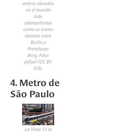
metros elevados
en el mundo
más
sobresalientes
como su tramo
elevado entre
Berlín y
Prenzlauer
Berg. Foto:
pxfuel
(CC BY
0.0).
4. Metro de
São Paulo
La línea 15 se