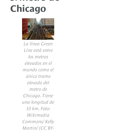
Chicago
La línea Green
Line está entre
los metros
elevados en el
mundo como el
único tramo
elevado del
metro de
Chicago. Tiene
una longitud de
33 km. Foto:
Wikimedia
Commons/ Kelly
Martin/
(CC BY-