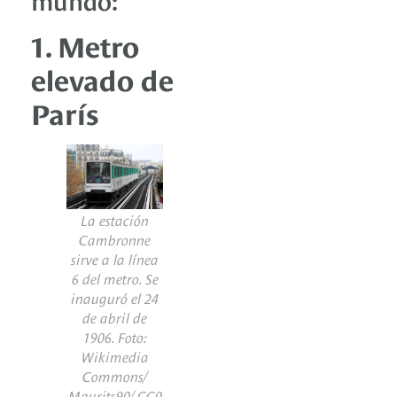
1. Metro
elevado de
París
La estación
Cambronne
sirve a la línea
6 del metro. Se
inauguró el 24
de abril de
1906.
Foto:
Wikimedia
Commons/
Maurits90/
CC0