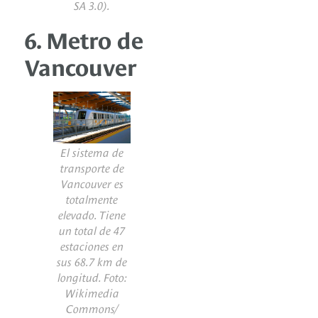
SA 3.0).
6. Metro de
Vancouver
El sistema de
transporte de
Vancouver es
totalmente
elevado. Tiene
un total de 47
estaciones en
sus 68.7 km de
longitud. Foto:
Wikimedia
Commons/