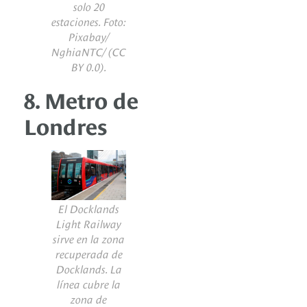
solo 20
estaciones. Foto:
Pixabay/
NghiaNTC/
(CC
BY 0.0).
8. Metro de
Londres
El Docklands
Light Railway
sirve en la zona
recuperada de
Docklands. La
línea cubre la
zona de