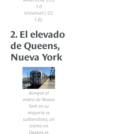
1.0
Universal ( CC
1.0).
2. El elevado
de Queens,
Nueva York
Aunque el
metro de Nueva
York en su
mayoría es
subterráneo, un
tramo en
Queens es