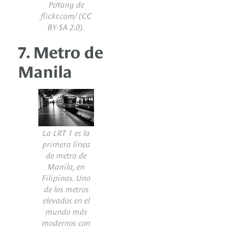
PoYang de
flickr.com/
(CC
BY-SA 2.0).
7. Metro de
Manila
La LRT 1 es la
primera línea
de metro de
Manila, en
Filipinas. Uno
de los metros
elevados en el
mundo más
modernos con