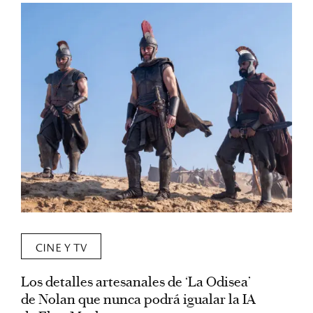
CINE Y TV
Los detalles artesanales de ‘La Odisea’
R
de Nolan que nunca podrá igualar la IA
m