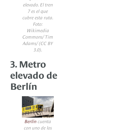
elevado. El tren
7 es el que
cubre esta ruta.
Foto:
Wikimedia
Commons/ Tim
Adams/
(CC BY
3.0).
3. Metro
elevado de
Berlín
Berlín
cuenta
con uno de los