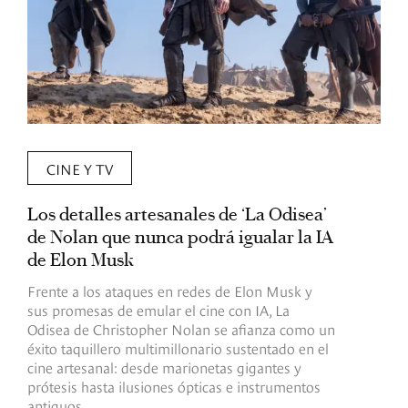
CINE Y TV
Los detalles artesanales de ‘La Odisea’
R
de Nolan que nunca podrá igualar la IA
m
de Elon Musk
I
Frente a los ataques en redes de Elon Musk y
E
sus promesas de emular el cine con IA, La
e
Odisea de Christopher Nolan se afianza como un
b
éxito taquillero multimillonario sustentado en el
C
cine artesanal: desde marionetas gigantes y
c
prótesis hasta ilusiones ópticas e instrumentos
antiguos.
R