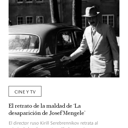
CINE Y TV
El retrato de la maldad de ‘La
L
desaparición de Josef Mengele’
d
d
El director ruso Kirill Serebrennikov retrata al