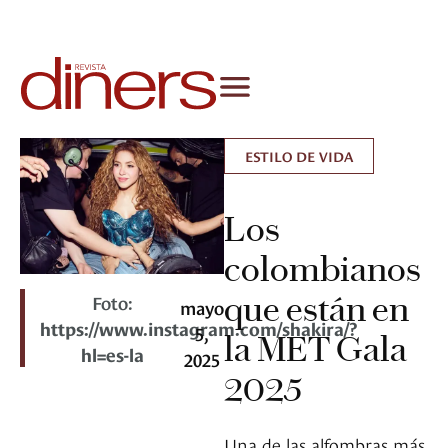
ESTILO DE VIDA
Los
colombianos
que están en
Foto:
mayo
https://www.instagram.com/shakira/?
5,
la MET Gala
hl=es-la
2025
2025
Una de las alfombras más