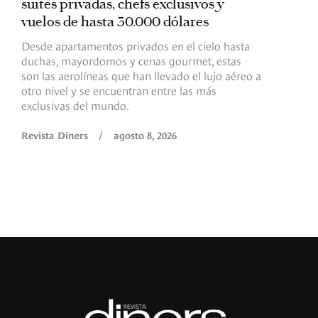
suites privadas, chefs exclusivos y
d
vuelos de hasta 30.000 dólares
E
c
Desde apartamentos privados en el cielo hasta
c
duchas, mayordomos y cenas gourmet, estas
son las aerolíneas que han llevado el lujo aéreo a
R
otro nivel y se encuentran entre las más
exclusivas del mundo.
Revista Diners
/
agosto 8, 2026