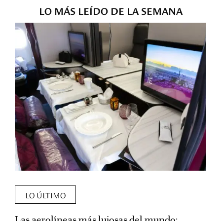
LO MÁS LEÍDO DE LA SEMANA
LO ÚLTIMO
Las aerolíneas más lujosas del mundo:
E