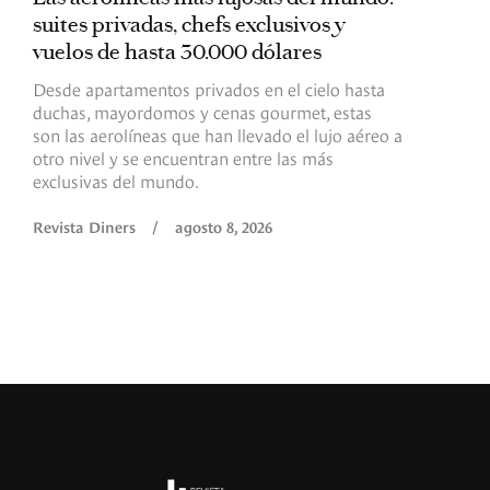
suites privadas, chefs exclusivos y
d
vuelos de hasta 30.000 dólares
E
c
Desde apartamentos privados en el cielo hasta
c
duchas, mayordomos y cenas gourmet, estas
son las aerolíneas que han llevado el lujo aéreo a
R
otro nivel y se encuentran entre las más
exclusivas del mundo.
Revista Diners
/
agosto 8, 2026