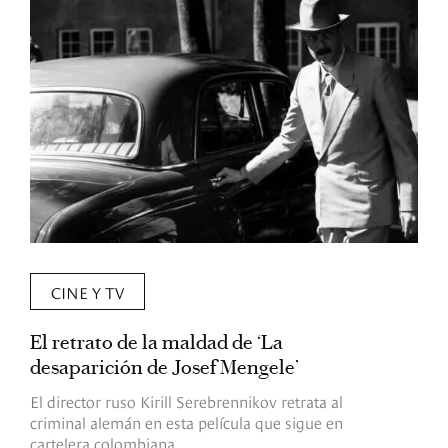
CINE Y TV
El retrato de la maldad de ‘La
L
desaparición de Josef Mengele’
d
d
El director ruso Kirill Serebrennikov retrata al
criminal alemán en esta película que sigue en
F
cartelera colombiana.
s