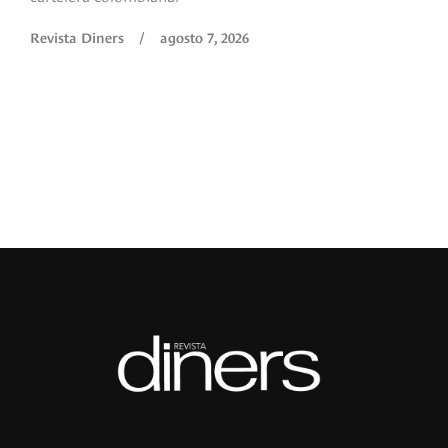
O
Revista Diners
/
agosto 7, 2026
é
c
p
a
R