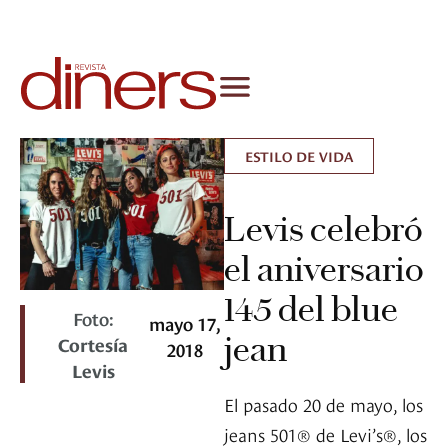
ESTILO DE VIDA
Levis celebró
el aniversario
145 del blue
Foto:
mayo 17,
jean
Cortesía
2018
Levis
El pasado 20 de mayo, los
jeans 501® de Levi’s®, los