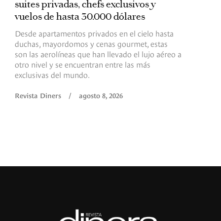
suites privadas, chefs exclusivos y
d
vuelos de hasta 30.000 dólares
E
c
Desde apartamentos privados en el cielo hasta
c
duchas, mayordomos y cenas gourmet, estas
son las aerolíneas que han llevado el lujo aéreo a
R
otro nivel y se encuentran entre las más
exclusivas del mundo.
Revista Diners
/
agosto 8, 2026