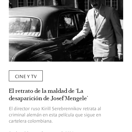
CINE Y TV
El retrato de la maldad de ‘La
L
desaparición de Josef Mengele’
d
d
El director ruso Kirill Serebrennikov retrata al
criminal alemán en esta película que sigue en
F
cartelera colombiana.
s
O