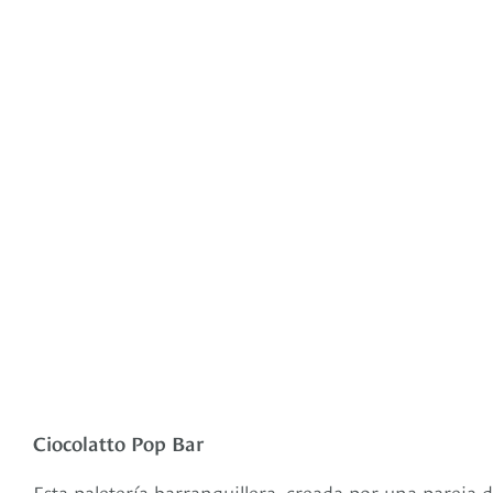
Ciocolatto Pop Bar
Esta paletería barranquillera, creada por una pareja d