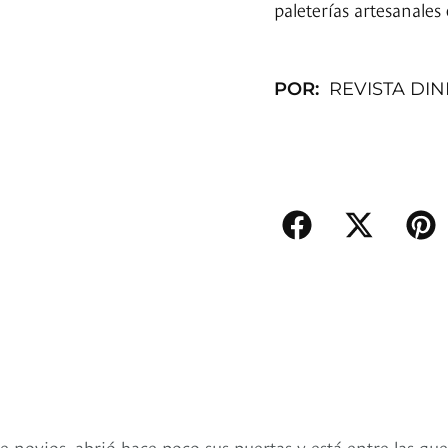
paleterías artesanales 
POR:
REVISTA DI
e novios, abrió hace poco sus puertas y está entre las que