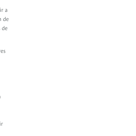
ir a
n de
s de
res
n
ir