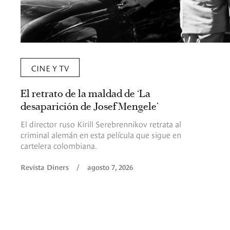
CINE Y TV
El retrato de la maldad de ‘La
desaparición de Josef Mengele’
El director ruso Kirill Serebrennikov retrata al
criminal alemán en esta película que sigue en
cartelera colombiana.
Revista Diners
/
agosto 7, 2026