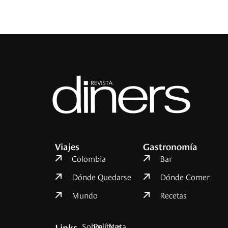
Viajes
Gastronomía
Colombia
Bar
Dónde Quedarse
Dónde Comer
Mundo
Recetas
Sobre
Políticas
Nota
Links