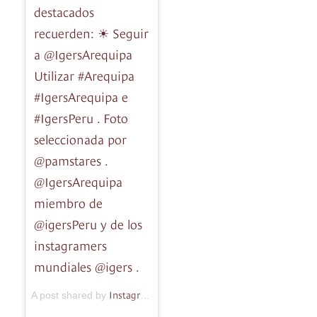
destacados
recuerden: ☀ Seguir
a @IgersArequipa
Utilizar #Arequipa
#IgersArequipa e
#IgersPeru . Foto
seleccionada por
@pamstares .
@IgersArequipa
miembro de
@igersPeru y de los
instagramers
mundiales @igers .
Instagramers Arequipa
A post shared by
(@igersarequipa) on
M