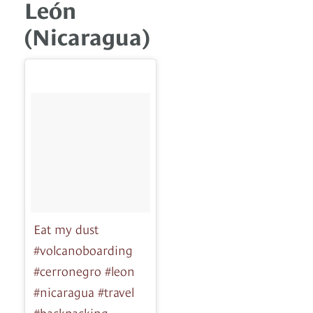
León
(Nicaragua)
Eat my dust
#volcanoboarding
#cerronegro #leon
#nicaragua #travel
#backpacking