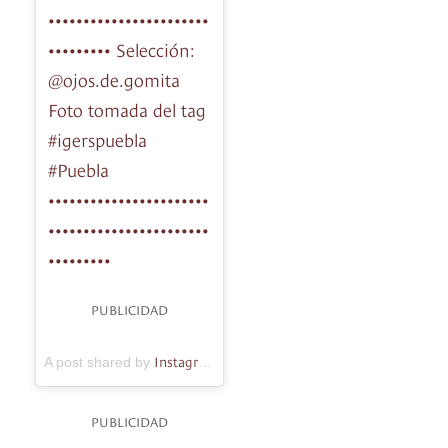
•••••••••••••••••••••••
••••••••• Selección:
@ojos.de.gomita
Foto tomada del tag
#igerspuebla
#Puebla
•••••••••••••••••••••••
•••••••••••••••••••••••
•••••••••
PUBLICIDAD
Instagrammers Puebla
A post shared by
(@igerspuebla) on
Feb 
PUBLICIDAD