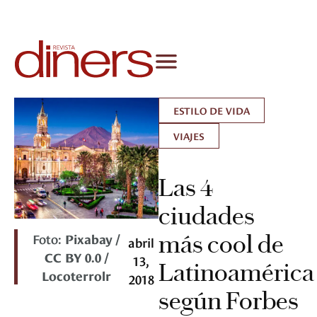
ESTILO DE VIDA
VIAJES
Las 4
ciudades
Foto:
Pixabay /
más cool de
abril
CC BY 0.0 /
13,
Latinoamérica
Locoterrolr
2018
según Forbes