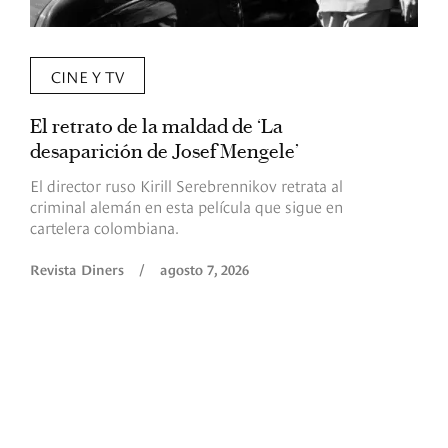
CINE Y TV
El retrato de la maldad de ‘La
L
desaparición de Josef Mengele’
d
d
El director ruso Kirill Serebrennikov retrata al
criminal alemán en esta película que sigue en
F
cartelera colombiana.
s
O
Revista Diners
/
agosto 7, 2026
é
c
p
a
R