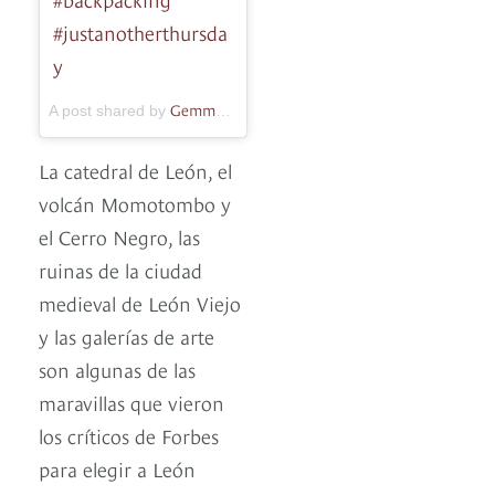
#justanotherthursda
y
Gemma Legge
A post shared by
(@paleogemz) on
Apr 13, 2018
La catedral de León, el
volcán Momotombo y
el Cerro Negro, las
ruinas de la ciudad
medieval de León Viejo
y las galerías de arte
son algunas de las
maravillas que vieron
los críticos de Forbes
para elegir a León