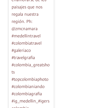
paisajes que nos
regala nuestra
región. Ph:
@zmcnamara
#medellintravel
#colombiatravel
#galeriaco
#travelgrafia
#colombia_greatsho
ts
#topcolombiaphoto
#colombianiando
#colombiagrafia
#ig_medellin_#igers
colombia