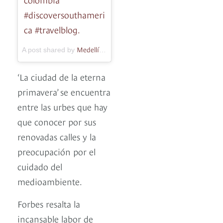
#discoversouthameri
ca #travelblog.
Medellín.travel
A post shared by
(@medellin_travel) on
Apr 8, 2
‘La ciudad de la eterna
primavera’ se encuentra
entre las urbes que hay
que conocer por sus
renovadas calles y la
preocupación por el
cuidado del
medioambiente.
Forbes resalta la
incansable labor de