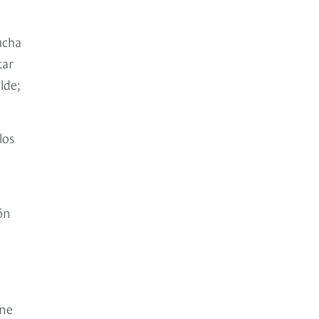
ucha
tar
lde;
los
ión
ene