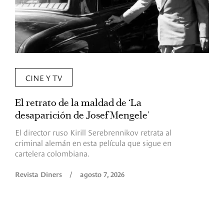
CINE Y TV
El retrato de la maldad de ‘La
L
desaparición de Josef Mengele’
d
d
El director ruso Kirill Serebrennikov retrata al
criminal alemán en esta película que sigue en
F
cartelera colombiana.
s
O
Revista Diners
/
agosto 7, 2026
é
c
p
a