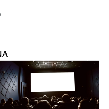
n,
NA