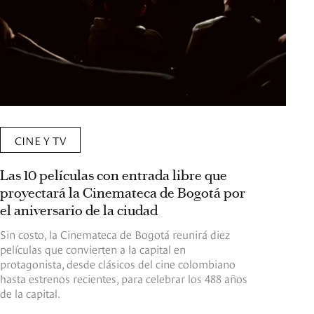
CINE Y TV
Las 10 películas con entrada libre que
proyectará la Cinemateca de Bogotá por
el aniversario de la ciudad
Sin costo, la Cinemateca de Bogotá reunirá diez
películas que convierten a la capital en
protagonista, desde clásicos del cine colombiano
hasta estrenos recientes, para celebrar los 488 años
de la capital.