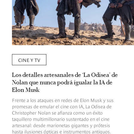
CINE Y TV
Los detalles artesanales de ‘La Odisea’ de
Nolan que nunca podrá igualar la IA de
Elon Musk
Frente a los ataques en redes de Elon Musk y sus
promesas de emular el cine con IA, La Odisea de
Christopher Nolan se afianza como un éxito
taquillero multimillonario sustentado en el cine
artesanal: desde marionetas gigantes y prótesis
hasta ilusiones ópticas e instrumentos antiguos.