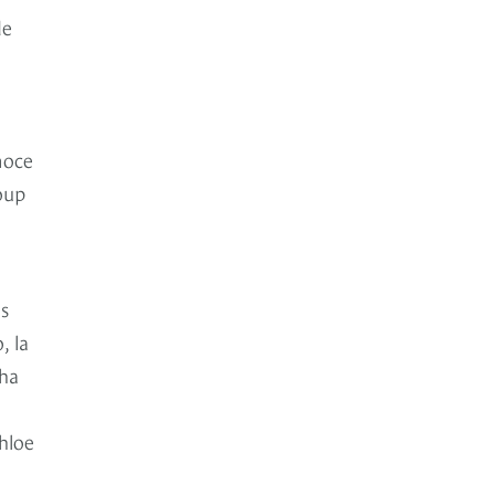
de
noce
oup
s
, la
 ha
hloe