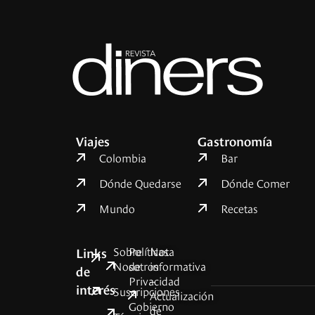
Viajes
Gastronomía
Colombia
Bar
Dónde Quedarse
Dónde Comer
Mundo
Recetas
Sobre
Políticas
Nota
Links
Nosotros
de
informativa
de
Privacidad
–
interés
Suscripciones
Actualización
Gobierno
de