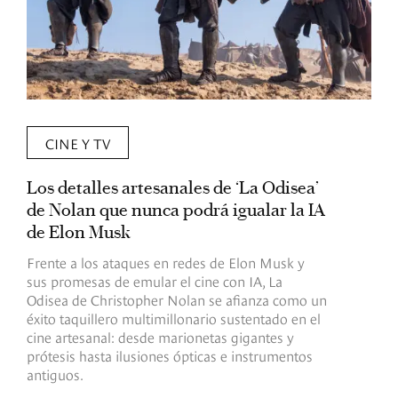
CINE Y TV
Los detalles artesanales de ‘La Odisea’
R
de Nolan que nunca podrá igualar la IA
m
de Elon Musk
I
Frente a los ataques en redes de Elon Musk y
E
sus promesas de emular el cine con IA, La
e
Odisea de Christopher Nolan se afianza como un
b
éxito taquillero multimillonario sustentado en el
C
cine artesanal: desde marionetas gigantes y
c
prótesis hasta ilusiones ópticas e instrumentos
antiguos.
R