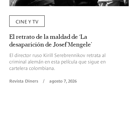
CINE Y TV
El retrato de la maldad de ‘La
L
desaparición de Josef Mengele’
d
d
El director ruso Kirill Serebrennikov retrata al
criminal alemán en esta película que sigue en
F
cartelera colombiana.
s
O
Revista Diners
/
agosto 7, 2026
é
c
p
a
R