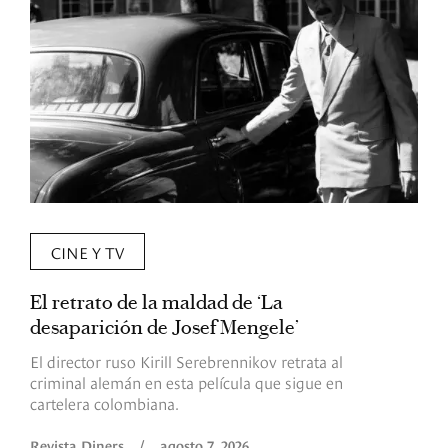
CINE Y TV
El retrato de la maldad de ‘La
L
desaparición de Josef Mengele’
d
d
El director ruso Kirill Serebrennikov retrata al
criminal alemán en esta película que sigue en
F
cartelera colombiana.
s
O
Revista Diners
/
agosto 7, 2026