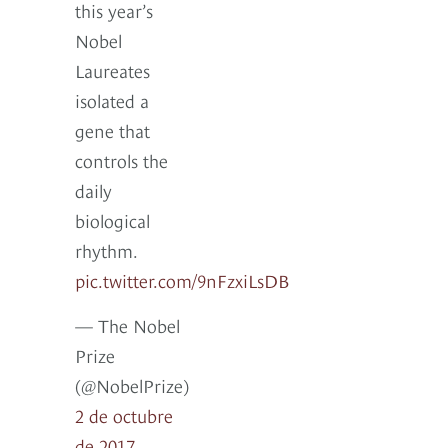
this year’s
Nobel
Laureates
isolated a
gene that
controls the
daily
biological
rhythm.
pic.twitter.com/9nFzxiLsDB
— The Nobel
Prize
(@NobelPrize)
2 de octubre
de 2017