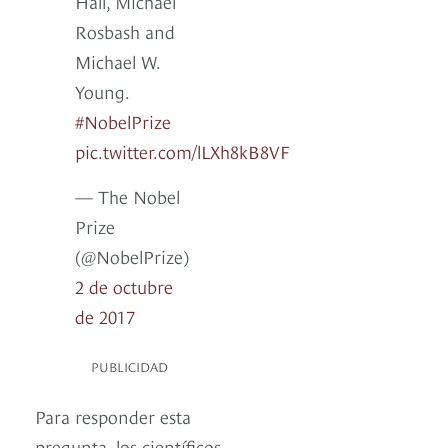
Hall, Michael
Rosbash and
Michael W.
Young.
#NobelPrize
pic.twitter.com/lLXh8kB8VF
— The Nobel
Prize
(@NobelPrize)
2 de octubre
de 2017
PUBLICIDAD
Para responder esta
pregunta, los científicos