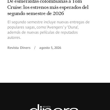
De esmeraldas colombianas a Tom
L
Cruise: los estrenos más esperados del
«
segundo semestre de 2026
p
El segundo semestre incluye nuevas entregas de
E
populares sagas, como ‘Avengers’ y ‘Duna’,
h
además de nuevas películas de reputados
d
autores.
h
(
l
Revista Diners
/
agosto 5, 2026
L