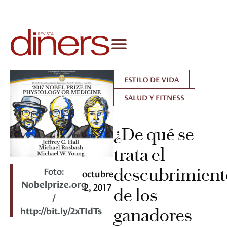
ESTILO DE VIDA
SALUD Y FITNESS
¿De qué se
trata el
Foto:
descubrimient
octubre
Nobelprize.org
2, 2017
de los
/
http://bit.ly/2xTIdTs
ganadores