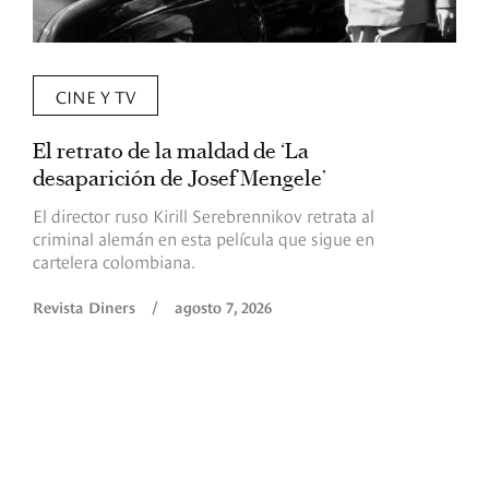
CINE Y TV
El retrato de la maldad de ‘La
L
desaparición de Josef Mengele’
d
d
El director ruso Kirill Serebrennikov retrata al
criminal alemán en esta película que sigue en
F
cartelera colombiana.
s
O
Revista Diners
/
agosto 7, 2026
é
c
p
a
R