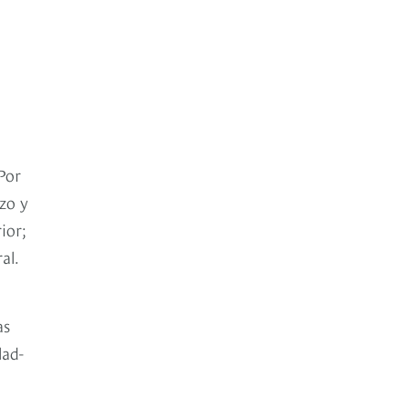
Por
zo y
ior;
al.
as
lad-