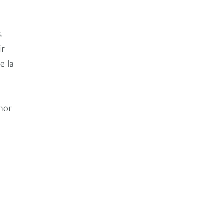
s
ir
e la
amor