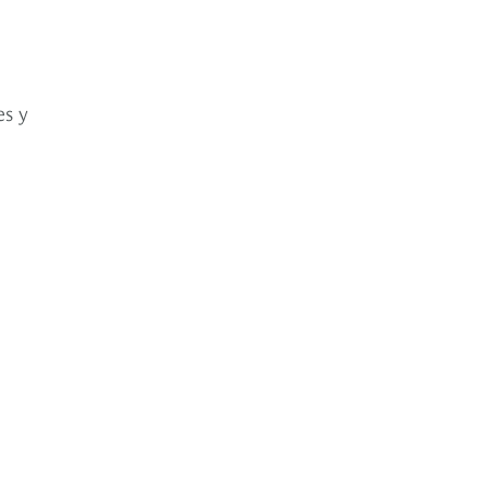
es y
n