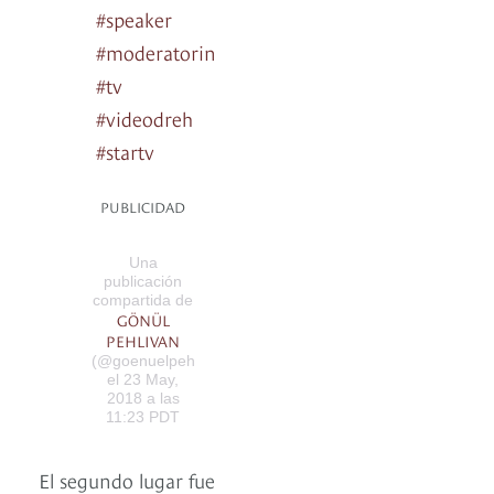
#speaker
#moderatorin
#tv
#videodreh
#startv
PUBLICIDAD
Una
publicación
compartida de
GÖNÜL
PEHLIVAN
(@goenuelpehlivan)
el 23 May,
2018 a las
11:23 PDT
El segundo lugar fue