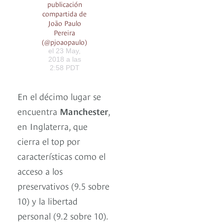
publicación
compartida de
João Paulo
Pereira
(@pjoaopaulo)
el 23 May,
2018 a las
2:58 PDT
En el décimo lugar se
encuentra
Manchester
,
en Inglaterra, que
cierra el top por
características como el
acceso a los
preservativos (9.5 sobre
10) y la libertad
personal (9.2 sobre 10).