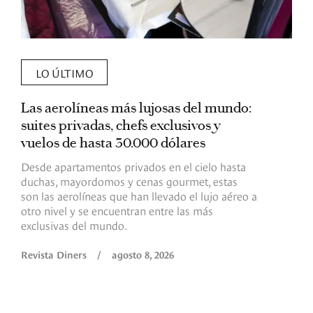
LO ÚLTIMO
Las aerolíneas más lujosas del mundo:
E
suites privadas, chefs exclusivos y
d
vuelos de hasta 30.000 dólares
E
c
Desde apartamentos privados en el cielo hasta
c
duchas, mayordomos y cenas gourmet, estas
son las aerolíneas que han llevado el lujo aéreo a
R
otro nivel y se encuentran entre las más
exclusivas del mundo.
Revista Diners
/
agosto 8, 2026