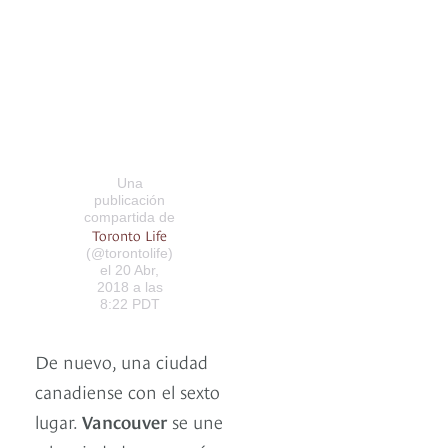
Una
publicación
compartida de
Toronto Life
(@torontolife)
el 20 Abr,
2018 a las
8:22 PDT
De nuevo, una ciudad
canadiense con el sexto
lugar.
Vancouver
se une