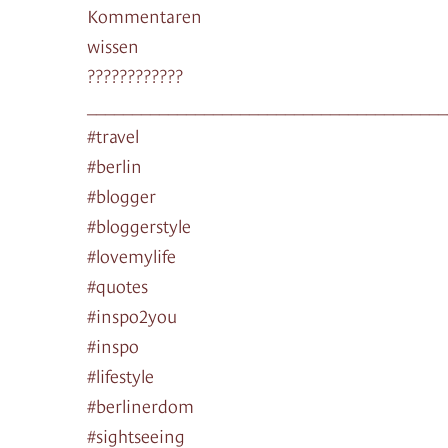
Kommentaren
wissen
????????????
________________________________________
#travel
#berlin
#blogger
#bloggerstyle
#lovemylife
#quotes
#inspo2you
#inspo
#lifestyle
#berlinerdom
#sightseeing