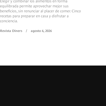
Elegir y combinar los alimentos en forma
equilibrada permite aprovechar mejor sus
beneficios, sin renunciar al placer de comer. Cinco
recetas para preparar en casa y disfrutar a
conciencia.
Revista Diners
/
agosto 6, 2026