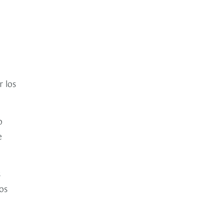
r los
o
e
s
os