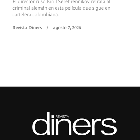
El director ruso Kirill Serebrennikov retrata al
criminal alemán en esta película que sigue en
cartelera colombiana.
Revista Diners
/
agosto 7, 2026