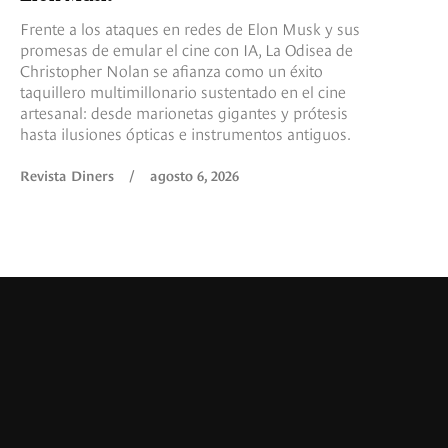
Frente a los ataques en redes de Elon Musk y sus
promesas de emular el cine con IA, La Odisea de
Christopher Nolan se afianza como un éxito
taquillero multimillonario sustentado en el cine
artesanal: desde marionetas gigantes y prótesis
hasta ilusiones ópticas e instrumentos antiguos.
Revista Diners
/
agosto 6, 2026