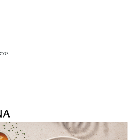
ptos
NA