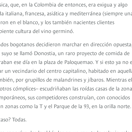
ica, que, en la Colombia de entonces, era exigua y algo
a italiana, francesa, asiática y mediterránea (siempre un
ron en el blanco, y los también nacientes clientes
piente cultura del vino germinó.
ados bogotanos decidieron marchar en dirección opuesta,
o suyo se llamó Donostia, un raro proyecto de comida de
ban ese día en la plaza de Paloquemao. Y si esto ya no 
r un vecindario del centro capitalino, habitado en aquell
bién, por grupillos de malandrines y jíbaros. Mientras el
tros cómplices– escudriñaban las roídas casas de la zon
emporáneos, sus competidores construían, con conocidos
n zonas como la T y el Parque de la 93, en la orilla norte.
caso? Todas.