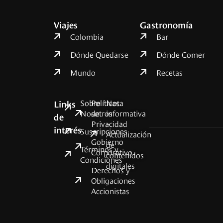
Viajes
Gastronomía
Colombia
Bar
Dónde Quedarse
Dónde Comer
Mundo
Recetas
Sobre
Políticas
Nota
Links
Nosotros
de
informativa
de
Privacidad
–
interés
Suscripciones
Actualización
Gobierno
de
Términos y
Corporativo
contenidos
Condiciones
digitales
Derechos y
Obligaciones
Accionistas