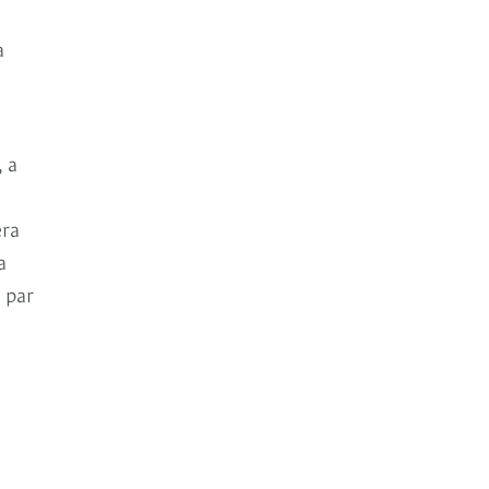
a
 a
era
a
 par
a