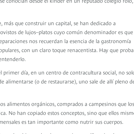
e conocían desde el kínder en un reputado colegio rolo,
, más que construir un capital, se han dedicado a
rovistos de lujos–platos cuyo común denominador es que
reparaciones nos recuerdan la esencia de la gastronomía
populares, con un claro toque renacentista. Hay que proba
entenderlo.
 primer día, en un centro de contracultura social, no sol
 alimentarse (o de restaurarse), uno sale de allí pleno d
los alimentos orgánicos, comprados a campesinos que lo
ógica. No han copiado estos conceptos, sino que ellos mism
omensales es tan importante como nutrir sus cuerpos.