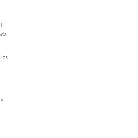
l
ada
 los
ra