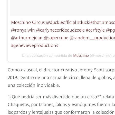
Moschino Circus @duckieofficial #duckiethot #mos
@ronyalwin @carlynecerfdedudzeele #cerfstyle @p
@arthurmejean @supercube @random__productio
#genevieveproductions
Moschino
Una publicación compartida de
(@moschino) e
Como es usual, el director creativo Jeremy Scott sor
2019. Dentro de una carpa de circo, llena de globos,
una colección inolvidable.
“¿Qué podría ser más divertido que un circo?”, relata 
Chaquetas, pantalones, faldas y esmóquines fueron las
leopardos y lentejuelas que conformaron la colección