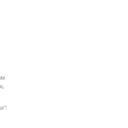
ste
o,
ur”.