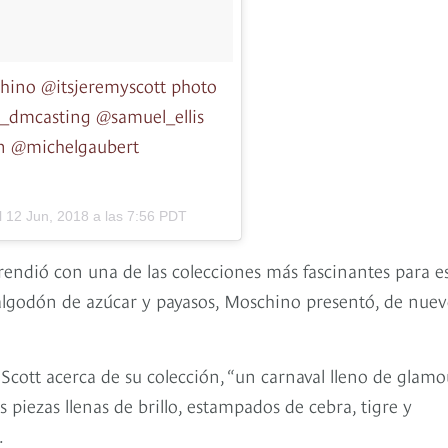
chino @itsjeremyscott photo
g_dmcasting @samuel_ellis
n @michelgaubert
l
12 Jun, 2018 a las 7:56 PDT
prendió con una de las colecciones más fascinantes para e
 algodón de azúcar y payasos, Moschino presentó, de nuev
Scott acerca de su colección, “un carnaval lleno de glamo
 piezas llenas de brillo, estampados de cebra, tigre y
.