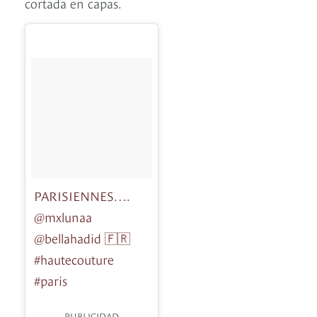
cortada en capas.
PARISIENNES….
@mxlunaa
@bellahadid 🇫🇷
#hautecouture
#paris
PUBLICIDAD