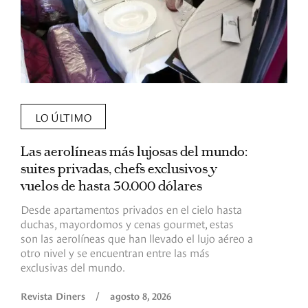
LO ÚLTIMO
Las aerolíneas más lujosas del mundo:
E
suites privadas, chefs exclusivos y
d
vuelos de hasta 30.000 dólares
E
c
Desde apartamentos privados en el cielo hasta
c
duchas, mayordomos y cenas gourmet, estas
son las aerolíneas que han llevado el lujo aéreo a
R
otro nivel y se encuentran entre las más
exclusivas del mundo.
Revista Diners
/
agosto 8, 2026