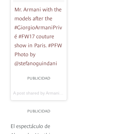
Mr. Armani with the
models after the
#GiorgioArmaniPriv
é #FW17 couture
show in Paris. #PFW
Photo by
@stefanoguindani
PUBLICIDAD
A post shared by Armani (@armani) on
Jul 5, 2017 at 12:56am
PUBLICIDAD
El espectáculo de