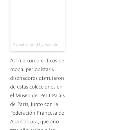
A post shared by Valentino (@maisonvalentino) on
Jul 6, 2017
Así fue como críticos de
moda, periodistas y
diseñadores disfrutaron
de estas colecciones en
el Museo del Petit Palais
de París, junto con la
Federación Francesa de
Alta Costura, que año
tras año reúne a las