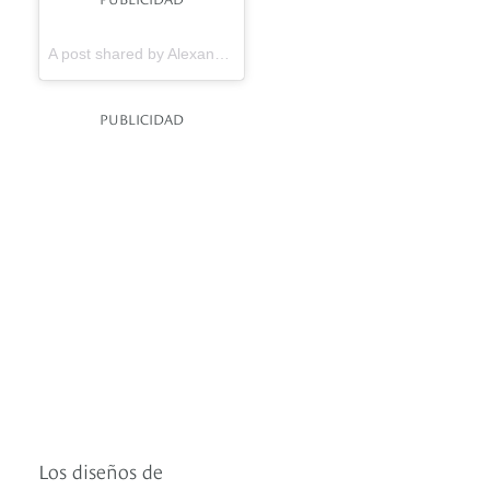
A post shared by Alexandre Vauthier Official (@alexandrevauthier) on
PUBLICIDAD
Los diseños de