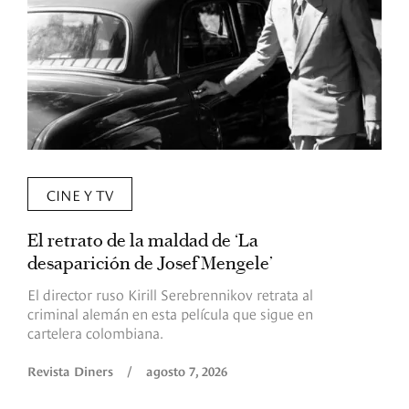
CINE Y TV
El retrato de la maldad de ‘La
L
desaparición de Josef Mengele’
d
d
El director ruso Kirill Serebrennikov retrata al
criminal alemán en esta película que sigue en
F
cartelera colombiana.
s
O
Revista Diners
/
agosto 7, 2026
é
c