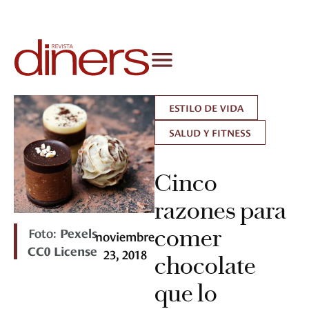
ESTILO DE VIDA
SALUD Y FITNESS
Cinco
razones para
Foto:
Pexels
comer
noviembre
CC0 License
23, 2018
chocolate
que lo