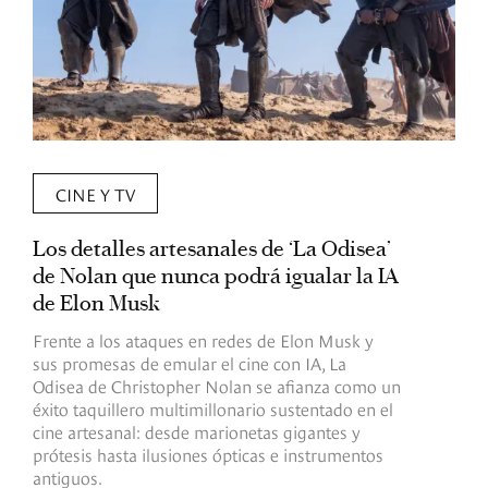
CINE Y TV
Los detalles artesanales de ‘La Odisea’
R
de Nolan que nunca podrá igualar la IA
m
de Elon Musk
I
Frente a los ataques en redes de Elon Musk y
E
sus promesas de emular el cine con IA, La
e
Odisea de Christopher Nolan se afianza como un
b
éxito taquillero multimillonario sustentado en el
C
cine artesanal: desde marionetas gigantes y
c
prótesis hasta ilusiones ópticas e instrumentos
antiguos.
R