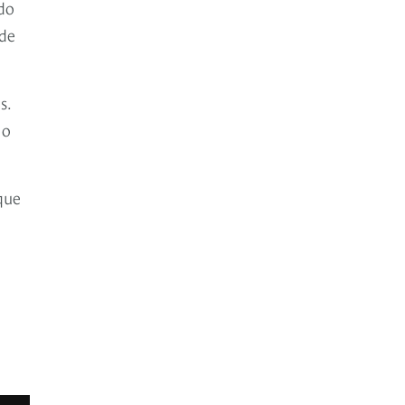
do
 de
s.
no
que