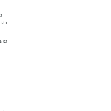
as
gran
a es