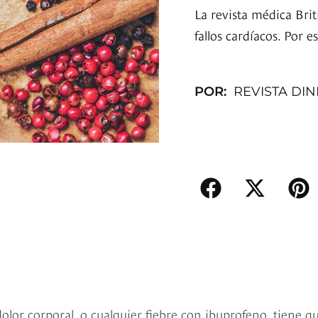
La revista médica Bri
fallos cardíacos. Por 
POR:
REVISTA DI
dolor corporal, o cualquier fiebre con ibuprofeno, tiene q