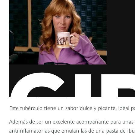
Este tubérculo tiene un sabor dulce y picante, ideal 
Además de ser un excelente acompañante para unas on
antiinflamatorias que emulan las de una pasta de ib