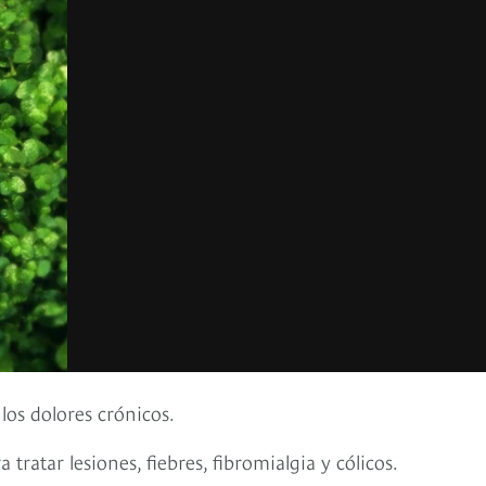
 los dolores crónicos.
 tratar lesiones, fiebres, fibromialgia y cólicos.