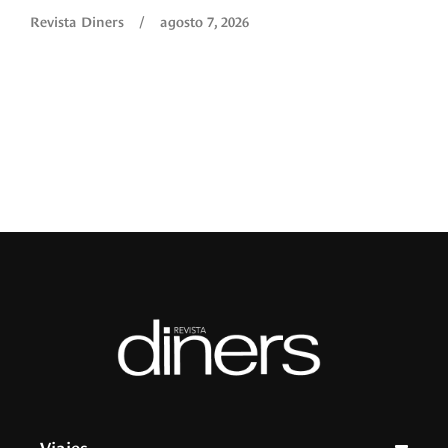
O
Revista Diners
/
agosto 7, 2026
é
c
p
a
R
Viajes