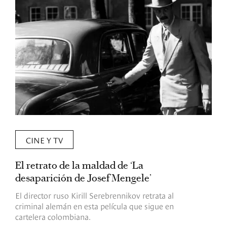
CINE Y TV
El retrato de la maldad de ‘La
L
desaparición de Josef Mengele’
d
d
El director ruso Kirill Serebrennikov retrata al
criminal alemán en esta película que sigue en
F
cartelera colombiana.
s