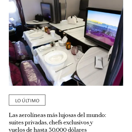
LO ÚLTIMO
Las aerolíneas más lujosas del mundo:
E
suites privadas, chefs exclusivos y
d
vuelos de hasta 30.000 dólares