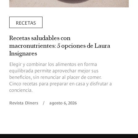
RECETAS
Recetas saludables con
L
macronutrientes: 5 opciones de Laura
p
Insignares
p
Elegir y combinar los alimentos en forma
S
equilibrada permite aprovechar mejor sus
p
beneficios, sin renunciar al placer de comer.
p
Cinco recetas para preparar en casa y disfrutar a
h
conciencia.
a
Revista Diners
/
agosto 6, 2026
R