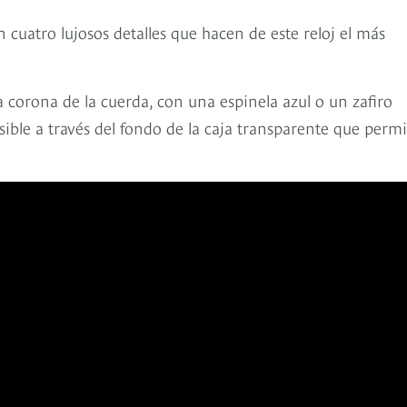
n cuatro lujosos detalles que hacen de este reloj el más
 corona de la cuerda, con una espinela azul o un zafiro
ible a través del fondo de la caja transparente que permi