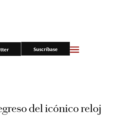
Suscríbase
tter
regreso del icónico reloj