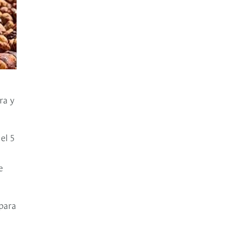
ra y
el 5
e
 para