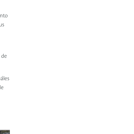
anto
us
é
b de
áles
de