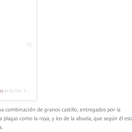
s)
el
16 Oct, 2019 a las 6:11 PDT
na combinación de granos castillo, entregados por la
 plagas como la roya, y los de la abuela, que según él es
s.