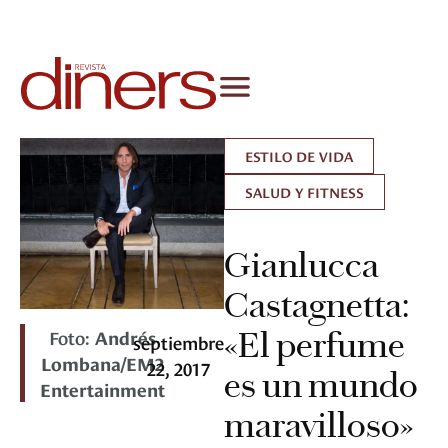
ESTILO DE VIDA
SALUD Y FITNESS
Gianlucca
Castagnetta:
Foto:
Andrés
«El perfume
septiembre
Lombana/EM2
22, 2017
es un mundo
Entertainment
maravilloso»