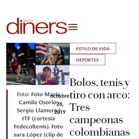
ESTILO DE VIDA
DEPORTES
Bolos, tenis y
tiro con arco:
Foto:
Foto María
octubre
Camila Osorio:
28,
Tres
Sergio Llamera /
2019
campeonas
ITF (cortesía
Fedecoltenis). Foto
colombianas
sara López (clip de