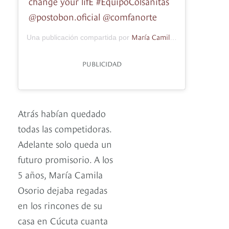
change your lifE #EquipoColsanitas
@postobon.oficial @comfanorte
María Camila Osorio
Una publicación compartida por
(@_camil
PUBLICIDAD
Atrás habían quedado
todas las competidoras.
Adelante solo queda un
futuro promisorio. A los
5 años, María Camila
Osorio dejaba regadas
en los rincones de su
casa en Cúcuta cuanta