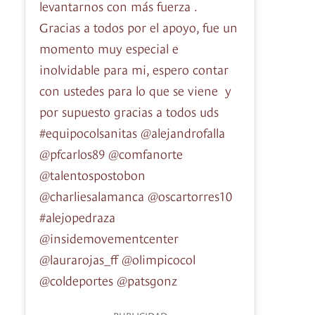
levantarnos con más fuerza .
Gracias a todos por el apoyo, fue un
momento muy especial e
inolvidable para mi, espero contar
con ustedes para lo que se viene y
por supuesto gracias a todos uds
#equipocolsanitas @alejandrofalla
@pfcarlos89 @comfanorte
@talentospostobon
@charliesalamanca @oscartorres10
#alejopedraza
@insidemovementcenter
@laurarojas_ff @olimpicocol
@coldeportes @patsgonz
PUBLICIDAD