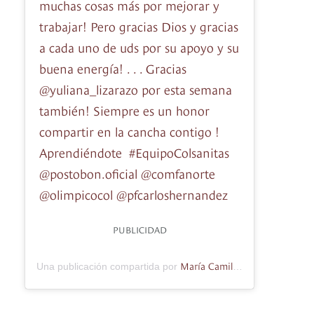
muchas cosas más por mejorar y
trabajar! Pero gracias Dios y gracias
a cada uno de uds por su apoyo y su
buena energía! . . . Gracias
@yuliana_lizarazo por esta semana
también! Siempre es un honor
compartir en la cancha contigo !
Aprendiéndote #EquipoColsanitas
@postobon.oficial @comfanorte
@olimpicocol @pfcarloshernandez
PUBLICIDAD
María Camila Osorio
Una publicación compartida por
(@_camil