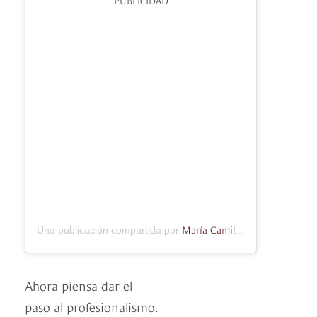
María Camila Osorio
Una publicación compartida por
(@_camil
Ahora piensa dar el
paso al profesionalismo.