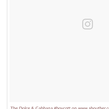
The Dolce & Gabbana #boycott on www.abouther.c