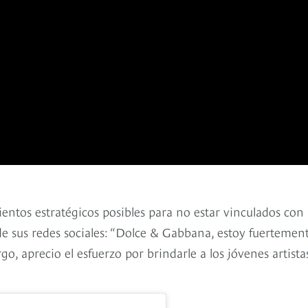
tos estratégicos posibles para no estar vinculados con 
s de sus redes sociales: “Dolce & Gabbana, estoy fuertemen
go, aprecio el esfuerzo por brindarle a los jóvenes artista