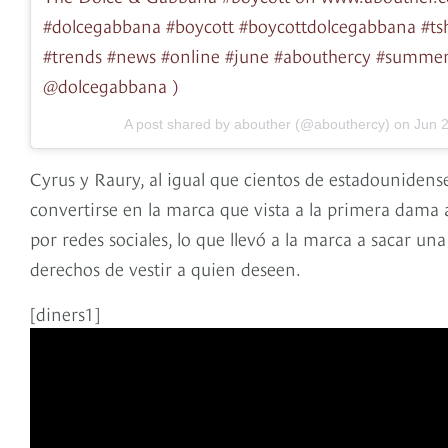
#dolcegabbana #boycott #boycottdolcegabbana #ts
#trends #news #online #june #abouthercy #summer
@dolcegabbana )
A post shared by abouther (@abouthercy) on
Jun 
Cyrus y Raury, al igual que cientos de estadounidens
convertirse en la marca que vista a la primera dama a
por redes sociales, lo que llevó a la marca a sacar un
derechos de vestir a quien deseen.
[diners1]