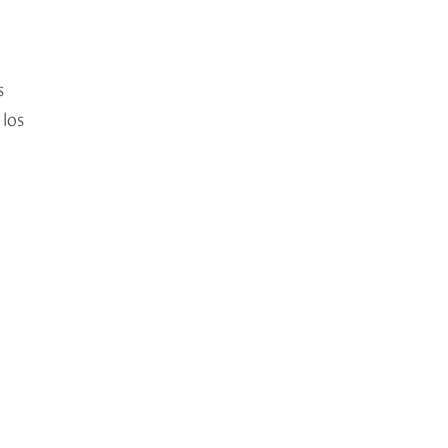
s
los