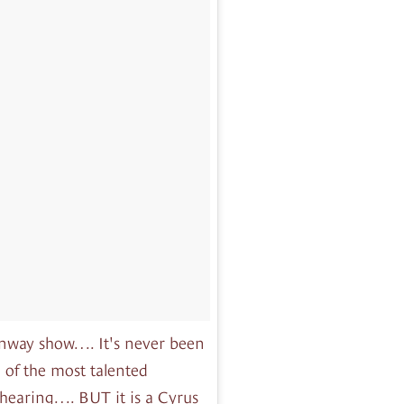
unway show…. It's never been
 of the most talented
 hearing…. BUT it is a Cyrus