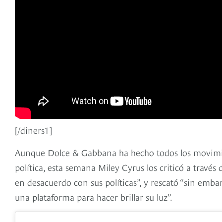
[/diners1]
Aunque Dolce & Gabbana ha hecho todos los movimien
política, esta semana Miley Cyrus los criticó a travé
en desacuerdo con sus políticas”, y rescató “sin embar
una plataforma para hacer brillar su luz”.