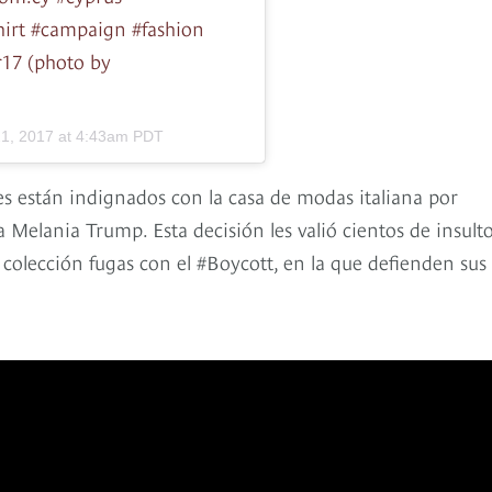
hirt #campaign #fashion
17 (photo by
21, 2017 at 4:43am PDT
es están indignados con la casa de modas italiana por
 Melania Trump. Esta decisión les valió cientos de insult
a colección fugas con el #Boycott, en la que defienden sus