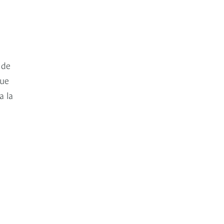
 de
que
a la