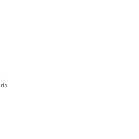
s
ria