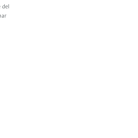
 del
nar