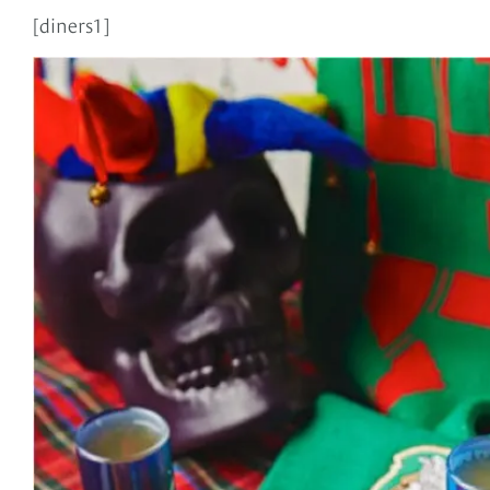
[diners1]