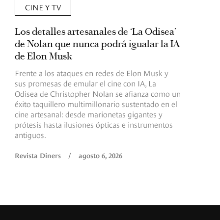
CINE Y TV
Los detalles artesanales de ‘La Odisea’
R
de Nolan que nunca podrá igualar la IA
m
de Elon Musk
I
Frente a los ataques en redes de Elon Musk y
E
sus promesas de emular el cine con IA, La
e
Odisea de Christopher Nolan se afianza como un
b
éxito taquillero multimillonario sustentado en el
C
cine artesanal: desde marionetas gigantes y
c
prótesis hasta ilusiones ópticas e instrumentos
antiguos.
R
Revista Diners
/
agosto 6, 2026