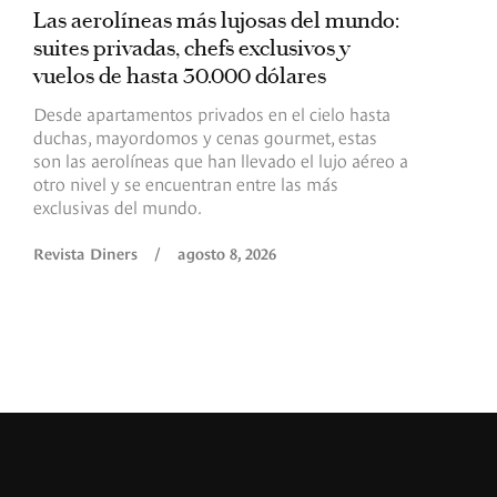
Las aerolíneas más lujosas del mundo:
E
suites privadas, chefs exclusivos y
d
vuelos de hasta 30.000 dólares
E
c
Desde apartamentos privados en el cielo hasta
c
duchas, mayordomos y cenas gourmet, estas
son las aerolíneas que han llevado el lujo aéreo a
R
otro nivel y se encuentran entre las más
exclusivas del mundo.
Revista Diners
/
agosto 8, 2026