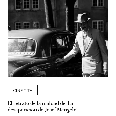
CINE Y TV
El retrato de la maldad de ‘La
L
desaparición de Josef Mengele’
d