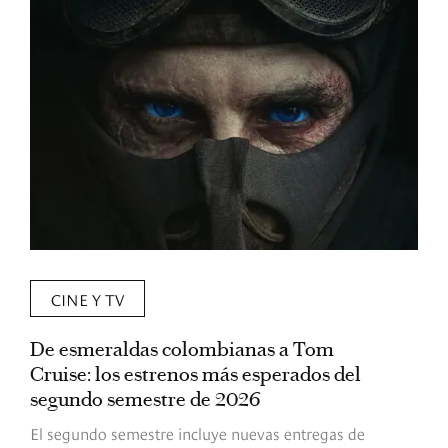
CINE Y TV
De esmeraldas colombianas a Tom
L
Cruise: los estrenos más esperados del
«
segundo semestre de 2026
p
El segundo semestre incluye nuevas entregas de
E