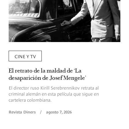
CINE Y TV
El retrato de la maldad de ‘La
L
desaparición de Josef Mengele’
d
d
El director ruso Kirill Serebrennikov retrata al
criminal alemán en esta película que sigue en
F
cartelera colombiana.
s
O
Revista Diners
/
agosto 7, 2026
é
c
p