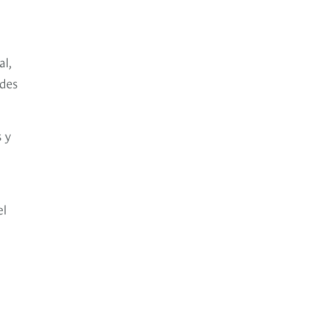
al,
ades
s y
el