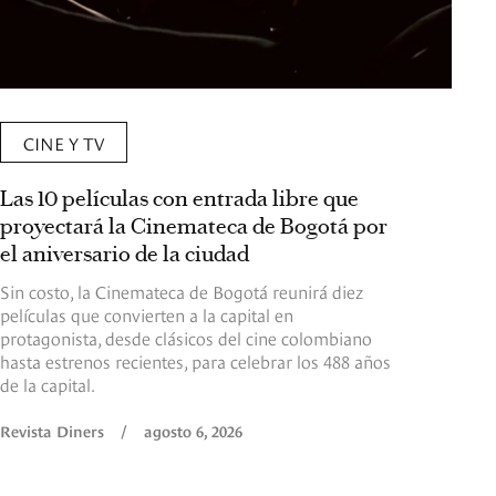
CINE Y TV
Las 10 películas con entrada libre que
proyectará la Cinemateca de Bogotá por
el aniversario de la ciudad
Sin costo, la Cinemateca de Bogotá reunirá diez
películas que convierten a la capital en
protagonista, desde clásicos del cine colombiano
hasta estrenos recientes, para celebrar los 488 años
de la capital.
Revista Diners
/
agosto 6, 2026