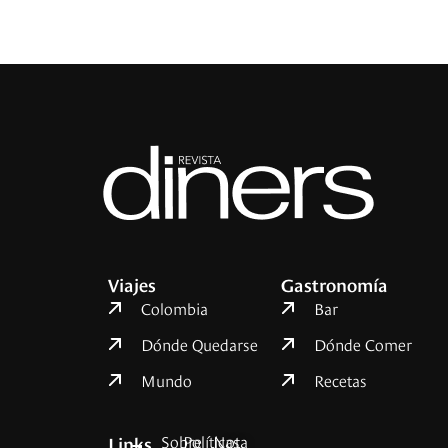
Viajes
Gastronomía
Colombia
Bar
Dónde Quedarse
Dónde Comer
Mundo
Recetas
Sobre
Políticas
Nota
Links