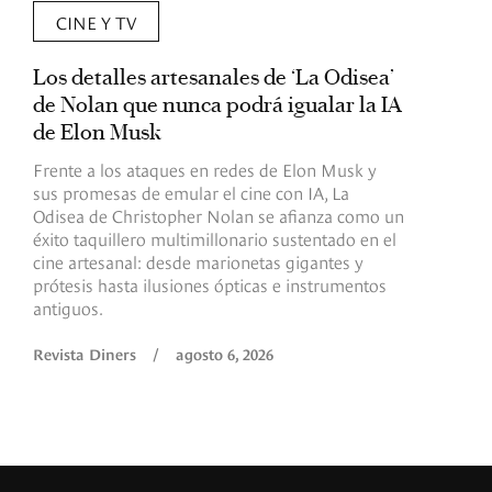
CINE Y TV
Los detalles artesanales de ‘La Odisea’
R
de Nolan que nunca podrá igualar la IA
m
de Elon Musk
I
Frente a los ataques en redes de Elon Musk y
E
sus promesas de emular el cine con IA, La
e
Odisea de Christopher Nolan se afianza como un
b
éxito taquillero multimillonario sustentado en el
C
cine artesanal: desde marionetas gigantes y
c
prótesis hasta ilusiones ópticas e instrumentos
antiguos.
R
Revista Diners
/
agosto 6, 2026