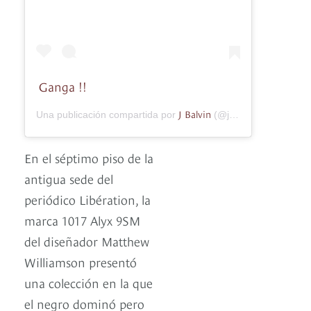
Ganga !!
J Balvin
Una publicación compartida por
(@jbalvin) el
20 de En
En el séptimo piso de la
antigua sede del
periódico Libération, la
marca 1017 Alyx 9SM
del diseñador Matthew
Williamson presentó
una colección en la que
el negro dominó pero