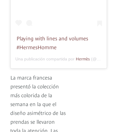
Playing with lines and volumes
#HermesHomme
Hermès
Una publicación compartida por
(@hermes) el
19 de E
La marca francesa
presentó la colección
más colorida de la
semana en la que el
diseño asimétrico de las
prendas se llevaron
toda la atención. Las