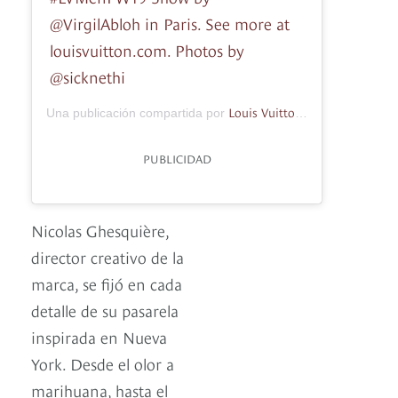
@VirgilAbloh in Paris. See more at
louisvuitton.com. Photos by
@sicknethi
Louis Vuitton Official
Una publicación compartida por
(@louisvu
PUBLICIDAD
Nicolas Ghesquière,
director creativo de la
marca, se fijó en cada
detalle de su pasarela
inspirada en Nueva
York. Desde el olor a
marihuana, hasta el