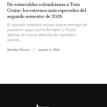
De esmeraldas colombianas a Tom
L
Cruise: los estrenos más esperados del
«
segundo semestre de 2026
p
El segundo semestre incluye nuevas entregas de
E
populares sagas, como ‘Avengers’ y ‘Duna’,
h
además de nuevas películas de reputados
d
autores.
h
(
l
Revista Diners
/
agosto 5, 2026
L