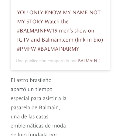
YOU ONLY KNOW MY NAME NOT
MY STORY Watch the
#BALMAINFW19 men’s show on
IGTV and Balmain.com (link in bio)
#PMFW #BALMAINARMY
BALMAIN
Una publicación compartida por
(@balmain) el
20 d
El astro brasileño
apartó un tiempo
especial para asistir a la
pasarela de Balmain,
una de las casas
emblemáticas de moda
de lujo fundada por