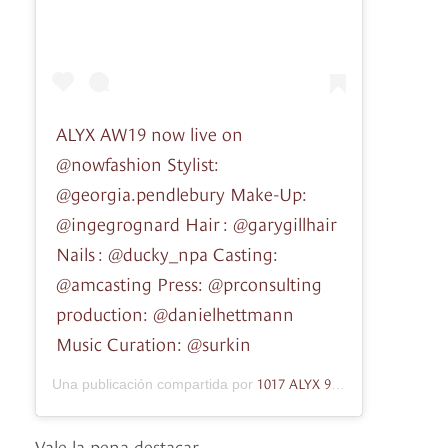
ALYX AW19 now live on
@nowfashion Stylist:
@georgia.pendlebury Make-Up:
@ingegrognard Hair : @garygillhair
Nails : @ducky_npa Casting:
@amcasting Press: @prconsulting
production: @danielhettmann
Music Curation: @surkin
1017 ALYX 9SM
Una publicación compartida por
(@alyxstudio)
Vale la pena destacar