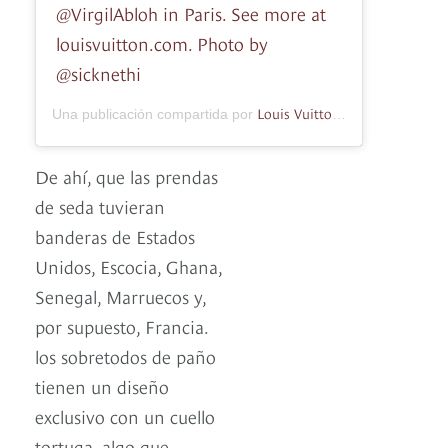
@VirgilAbloh in Paris. See more at
louisvuitton.com. Photo by
@sicknethi
Louis Vuitton Official
Una publicación compartida por
(@louisvu
De ahí, que las prendas
de seda tuvieran
banderas de Estados
Unidos, Escocia, Ghana,
Senegal, Marruecos y,
por supuesto, Francia.
los sobretodos de paño
tienen un diseño
exclusivo con un cuello
tortuga, algo que