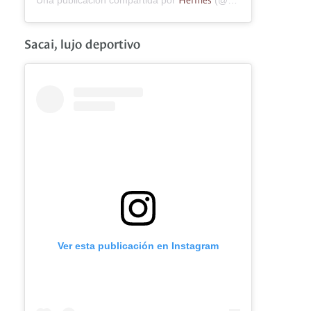
Una publicación compartida por
(@hermes) el
19 de E
Sacai, lujo deportivo
Ver esta publicación en Instagram