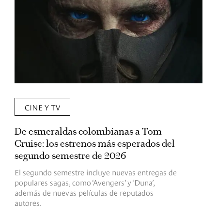
CINE Y TV
De esmeraldas colombianas a Tom
L
Cruise: los estrenos más esperados del
«
segundo semestre de 2026
p
El segundo semestre incluye nuevas entregas de
E
populares sagas, como ‘Avengers’ y ‘Duna’,
h
además de nuevas películas de reputados
d
autores.
h
(